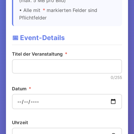
(max. 5 MB pro Bild)
• Alle mit
*
markierten Felder sind
Pflichtfelder
📅 Event-Details
Titel der Veranstaltung
*
0
/255
Datum
*
Uhrzeit