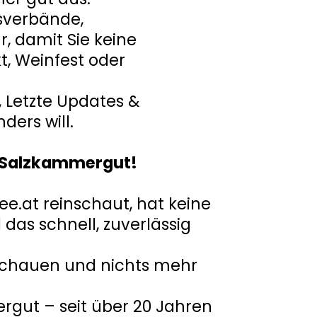
usverbände,
, damit Sie keine
, Weinfest oder
g, Letzte Updates &
ders will.
m Salzkammergut!
see.at reinschaut, hat keine
 das schnell, zuverlässig
nschauen und nichts mehr
gut – seit über 20 Jahren