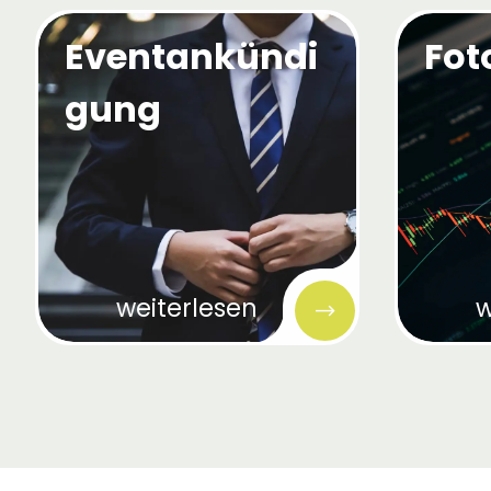
Eventankündi
Fot
gung
weiterlesen
w