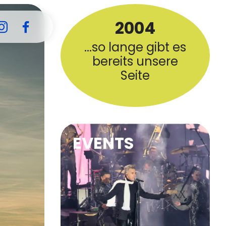
2004
...so lange gibt es
bereits unsere
Seite
EVENTS