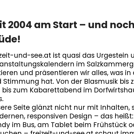
it 2004 am Start – und noch
üde!
izeit-und-see.at ist quasi das Urgestein
anstaltungskalendern im Salzkammergu
tieren und präsentieren wir alles, was 
 Stimmung hat. Von der Blasmusik bis 
 bis zum Kabarettabend im Dorfwirtshaus
s.
ere Seite glänzt nicht nur mit Inhalten
ernen, responsiven Design – das heißt:
dy im Bus, am Tablet beim Frühstück 
uchen – freizeit-und-see.at schaut imm