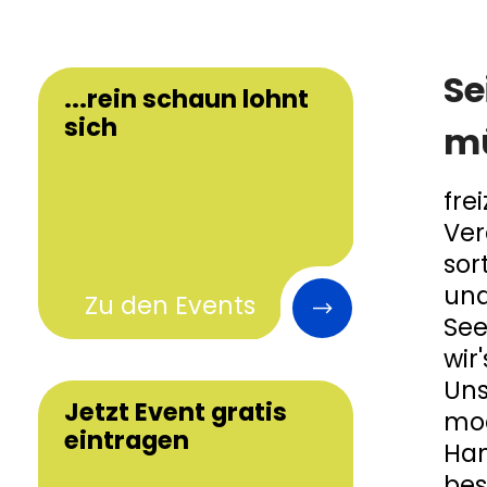
Se
...rein schaun lohnt
sich
m
fre
Ver
sor
und
Zu den Events
See
wir'
Uns
Jetzt Event gratis
mod
eintragen
Han
bes