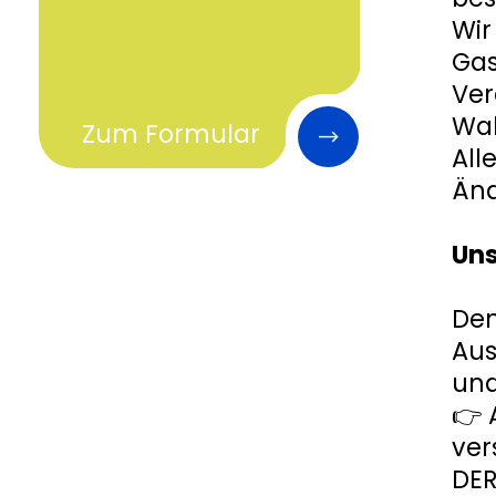
Wir
Gas
Ver
Wal
Zum Formular
All
Änd
Uns
Den
Aus
und
👉 
ve
DER